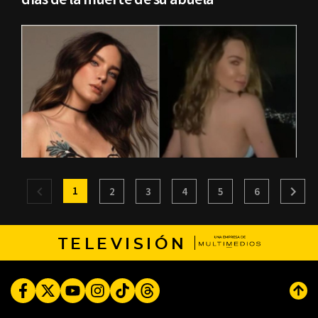
1
2
3
4
5
6
TELEVISIÓN
Facebook
Twitter
Youtube
Instagram
TikTok
Threads
Subi