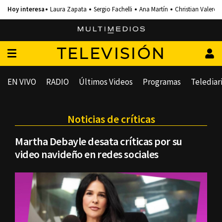
Laura Zapata
Sergio Fachelli
Ana Martín
Christian Valero
TELEVISIÓN
EN VIVO
RADIO
Últimos Videos
Programas
Telediar
Noticias de críticas
Martha Debayle desata críticas por su
video navideño en redes sociales