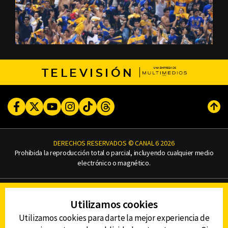
TELEVISIÓN
Facebook
Twitter
Youtube
Instagram
TikTok
Threads
Subi
DERECHOS RESERVADOS © CANAL 6 2026
Prohibida la reproducción total o parcial, incluyendo cualquier medio
electrónico o magnético.
CONTACTO
Utilizamos cookies
AVISO DE PRIVACIDAD
AVISO LEGAL
Utilizamos cookies para darte la mejor experiencia de
DEFENSORÍA DE LAS AUDIENCIAS