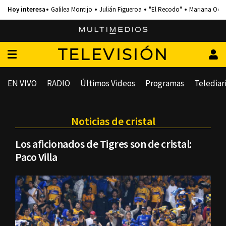
Galilea Montijo
Julián Figueroa
"El Recodo"
Mariana Och
TELEVISIÓN
EN VIVO
RADIO
Últimos Videos
Programas
Telediar
Noticias de cristal
Los aficionados de Tigres son de cristal:
Paco Villa