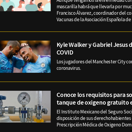
Aunque tengamos la enfermedad cont
mascarilla habrá que llevarla por mu
Francisco Álvarez, coordinador del c
Vacunas de la Asociación Española de
Kyle Walker y Gabriel Jesus d
COVID
Los jugadores del Manchester City co
coronavirus.
Conoce los requisitos para so
tanque de oxigeno gratuito e
El Instituto Mexicano del Seguro Soc
disposición de sus derechohabientes
Prescripción Médica de Oxigeno Domic