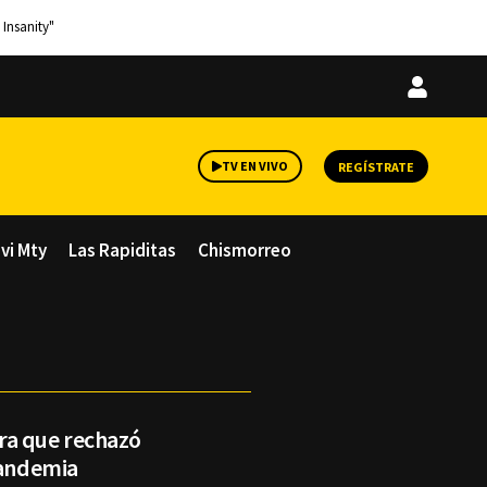
 Insanity"
Iniciar
sesión
TV EN VIVO
REGÍSTRATE
avi Mty
Las Rapiditas
Chismorreo
ra que rechazó
pandemia