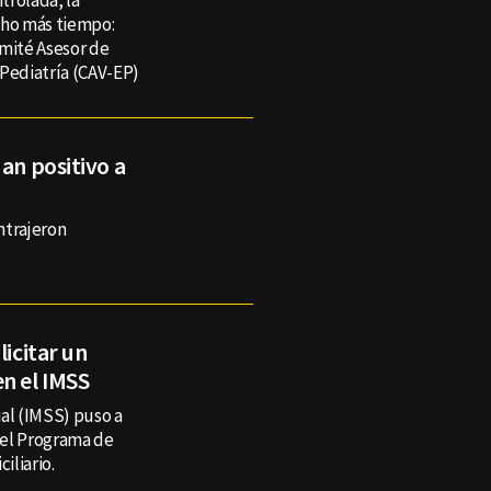
rolada, la
cho más tiempo:
omité Asesor de
 Pediatría (CAV-EP)
an positivo a
ntrajeron
licitar un
n el IMSS
ial (IMSS) puso a
 el Programa de
iliario.