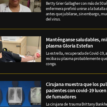
Betty Grier Gallagher con más de 50 
enfermera prefirió unirse a la batalla 
antes que jubilarse, sin embargo, mur
del virus.
Manténganse saludables, mi
plasma Gloria Estefan
La estrella, recuperada de Covid-19,
reciba su plasma probablemente quer
conga.
Cirujana muestra que los p
pacientes con covid-19 lucen
de fumadores
La cirujana de trauma Brittany Bank