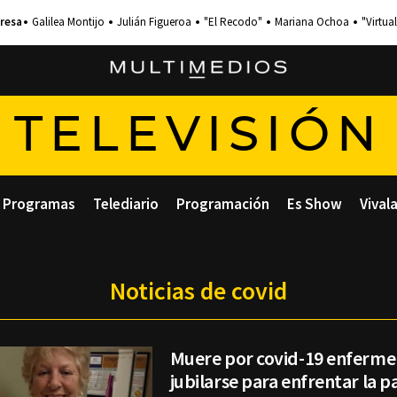
Galilea Montijo
Julián Figueroa
"El Recodo"
Mariana Ochoa
"Virtual
TELEVISIÓN
Programas
Telediario
Programación
Es Show
Vival
Noticias de covid
Muere por covid-19 enferme
jubilarse para enfrentar la 