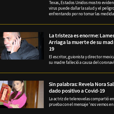
Texas, Estados Unidos mostro eviden
virus puede dañar la salud y el peligr
enfrentando por no tomar las medidas
La tristeza es enorme: Lame
Arriaga la muerte de su mad
19
El escritor, guionista y director mex
su madre falleció a causa del coronavi
Sin palabras: Revela Nora Sa
dado positivo a Covid-19
La actriz de telenovelas compartió e
prueba con el mensaje 'nos vemos en