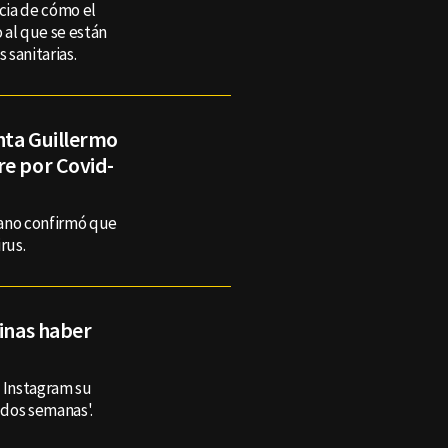
cia de cómo el
o al que se están
 sanitarias.
nta Guillermo
re por Covid-
icano confirmó que
rus.
linas haber
n Instagram su
 dos semanas'.