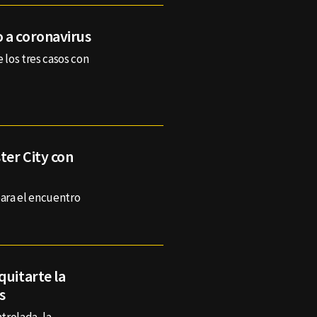
 a coronavirus
los tres casos con
ter City con
para el encuentro
quitarte la
s