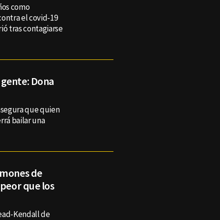
años como
contra el covid-19
ió tras contagiarse
 gente: Dona
 asegura que quien
rá bailar una
ulmones de
 peor que los
head-Kendall de