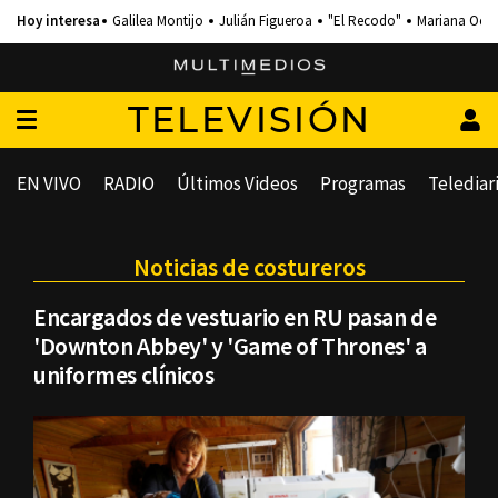
Galilea Montijo
Julián Figueroa
"El Recodo"
Mariana Och
TELEVISIÓN
EN VIVO
RADIO
Últimos Videos
Programas
Telediar
Noticias de costureros
Encargados de vestuario en RU pasan de
'Downton Abbey' y 'Game of Thrones' a
uniformes clínicos