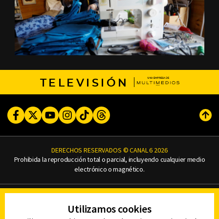
TELEVISIÓN
Facebook
Twitter
Youtube
Instagram
TikTok
Threads
Subi
DERECHOS RESERVADOS © CANAL 6 2026
Prohibida la reproducción total o parcial, incluyendo cualquier medio
electrónico o magnético.
CONTACTO
Utilizamos cookies
AVISO DE PRIVACIDAD
AVISO LEGAL