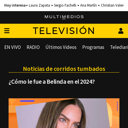
Laura Zapata
Sergio Fachelli
Ana Martín
Christian Valero
TELEVISIÓN
EN VIVO
RADIO
Últimos Videos
Programas
Telediar
Noticias de corridos tumbados
¿Cómo le fue a Belinda en el 2024?