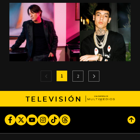
1
2
TELEVISIÓN
Facebook
Twitter
Youtube
Instagram
TikTok
Threads
Subi