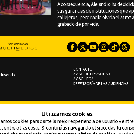
A consecuencia, Alejandro ha decidid
sus ganancias de instituciones que ap
callejeros, pero nadie olvida el atro
grabado de por vida.
Facebook
Twitter
Youtube
Instagram
TikTok
Th
CONTACTO
AVISO DE PRIVACIDAD
ncluyendo
AVISO LEGAL
DEFENSORÍA DE LAS AUDIENCIAS
Utilizamos cookies
zamos cookies para darte la mejor experiencia de usuario y entr
, entre otras cosas. Si continúas navegando el sitio, das tu con