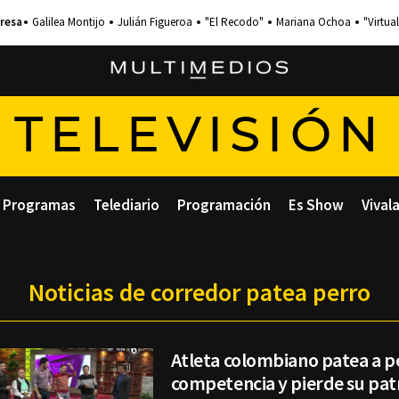
Galilea Montijo
Julián Figueroa
"El Recodo"
Mariana Ochoa
"Virtual
TELEVISIÓN
Programas
Telediario
Programación
Es Show
Vival
Noticias de corredor patea perro
Atleta colombiano patea a p
competencia y pierde su pat