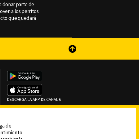
o donar parte de
oyen a los perritos
z acto que quedará
reads
Subir
DESCARGA LA APP DE CANAL 6
ega de
sentimiento