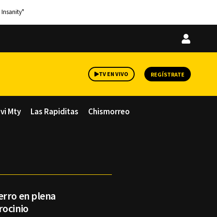
 Insanity"
Iniciar
sesión
TV EN VIVO
REGÍSTRATE
avi Mty
Las Rapiditas
Chismorreo
erro en plena
rocinio