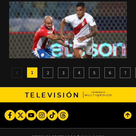
1
2
3
4
5
6
7
TELEVISIÓN
Facebook
Twitter
Youtube
Instagram
TikTok
Threads
Subi