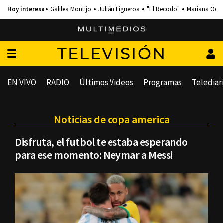
Galilea Montijo
Julián Figueroa
"El Recodo"
Mariana Och
TELEVISIÓN
EN VIVO
RADIO
Últimos Videos
Programas
Telediar
Noticias de copa america
Disfruta, el futbol te estaba esperando
para ese momento: Neymar a Messi