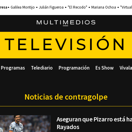
Galilea Montijo
Julián Figueroa
"El Recodo"
Mariana Ochoa
"Virtual
TELEVISIÓN
Programas
Telediario
Programación
Es Show
Vival
Noticias de contragolpe
Aseguran que Pizarro está h
Rayados