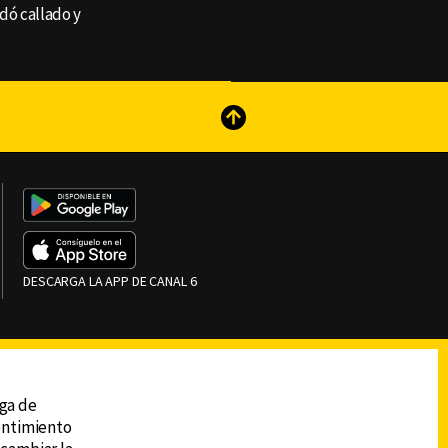
dó callado y
reads
Subir
DESCARGA LA APP DE CANAL 6
ega de
sentimiento