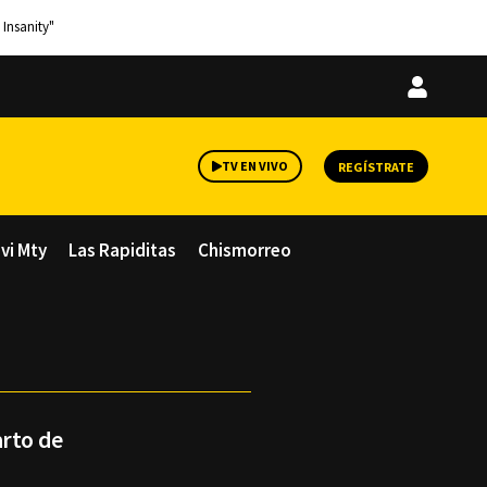
 Insanity"
Iniciar
sesión
TV EN VIVO
REGÍSTRATE
avi Mty
Las Rapiditas
Chismorreo
arto de