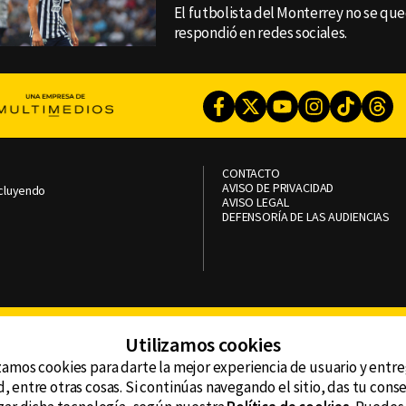
El futbolista del Monterrey no se que
respondió en redes sociales.
Facebook
Twitter
Youtube
Instagram
TikTok
Th
CONTACTO
AVISO DE PRIVACIDAD
ncluyendo
AVISO LEGAL
DEFENSORÍA DE LAS AUDIENCIAS
Utilizamos cookies
zamos cookies para darte la mejor experiencia de usuario y entr
, entre otras cosas. Si continúas navegando el sitio, das tu con