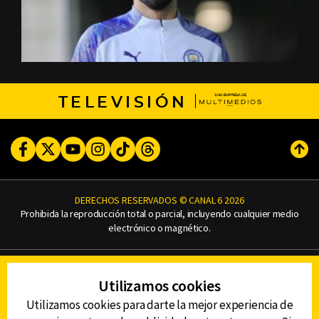
TELEVISIÓN
Facebook
Twitter
Youtube
Instagram
TikTok
Threads
Subi
DERECHOS RESERVADOS © CANAL 6 2026
Prohibida la reproducción total o parcial, incluyendo cualquier medio
electrónico o magnético.
CONTACTO
Utilizamos cookies
AVISO DE PRIVACIDAD
AVISO LEGAL
Utilizamos cookies para darte la mejor experiencia de
DEFENSORÍA DE LAS AUDIENCIAS