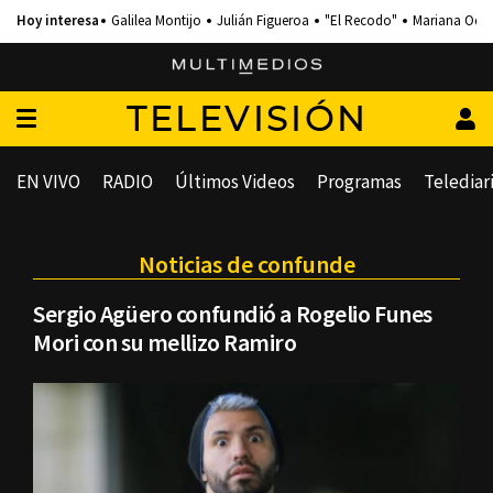
Galilea Montijo
Julián Figueroa
"El Recodo"
Mariana Och
TELEVISIÓN
EN VIVO
RADIO
Últimos Videos
Programas
Telediar
Noticias de confunde
Sergio Agüero confundió a Rogelio Funes
Mori con su mellizo Ramiro