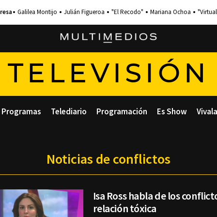
Galilea Montijo
Julián Figueroa
"El Recodo"
Mariana Ochoa
"Virtual
TELEVISIÓN
Programas
Telediario
Programación
Es Show
Vival
Noticias de conflictos
Isa Ross habla de los conflict
relación tóxica