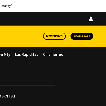
 Insanity"
Iniciar
sesión
TV EN VIVO
REGÍSTRATE
avi Mty
Las Rapiditas
Chismorreo
os en su