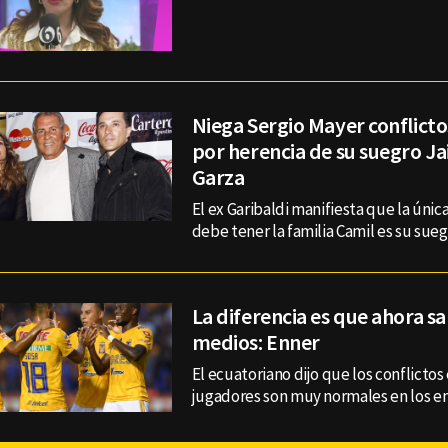
Niega Sergio Mayer conflicto
por herencia de su suegro J
Garza
El ex Garibaldi manifiesta que la úni
debe tener la familia Camil es su sueg
La diferencia es que ahora sal
medios: Enner
El ecuatoriano dijo que los conflictos
jugadores son muy normales en los e