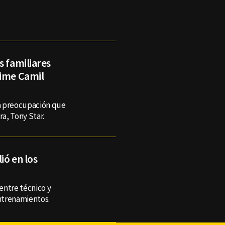
s familiares
aime Camil
ca preocupación que
ra, Tony Star.
ió en los
 entre técnico y
ntrenamientos.