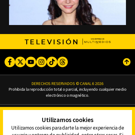
TELEVISIÓN
Facebook
Twitter
Youtube
Instagram
TikTok
Threads
Subi
DERECHOS RESERVADOS © CANAL 6 2026
Prohibida la reproducción total o parcial, incluyendo cualquier medio
electrónico o magnético.
CONTACTO
Utilizamos cookies
AVISO DE PRIVACIDAD
AVISO LEGAL
Utilizamos cookies para darte la mejor experiencia de
DEFENSORÍA DE LAS AUDIENCIAS