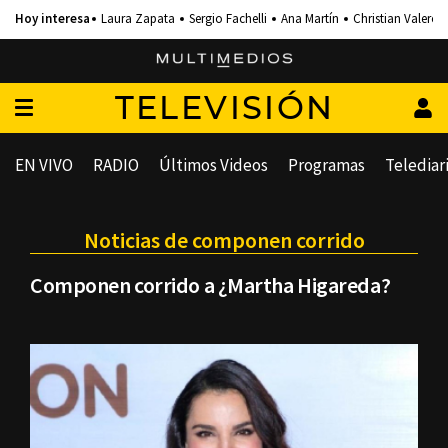
Laura Zapata
Sergio Fachelli
Ana Martín
Christian Valero
TELEVISIÓN
EN VIVO
RADIO
Últimos Videos
Programas
Telediar
Noticias de componen corrido
Componen corrido a ¿Martha Higareda?