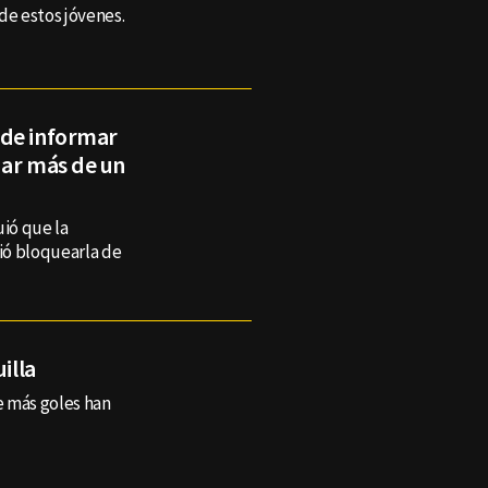
 de estos jóvenes.
 de informar
dar más de un
uió que la
ió bloquearla de
illa
e más goles han