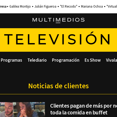
Galilea Montijo
Julián Figueroa
"El Recodo"
Mariana Ochoa
"Virtual
TELEVISIÓN
Programas
Telediario
Programación
Es Show
Vival
Noticias de clientes
Clientes pagan de más por n
toda la comida en buffet