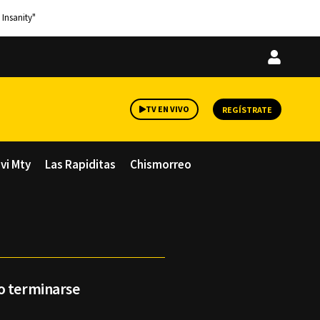
 Insanity"
Iniciar
sesión
TV EN VIVO
REGÍSTRATE
avi Mty
Las Rapiditas
Chismorreo
o terminarse