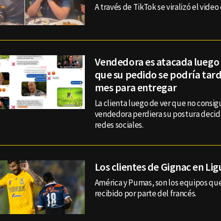
A través de TikTok se viralizó el video
Vendedora es atacada luego
que su pedido se podría tar
mes para entregar
La clienta luego de ver que no consig
vendedora perdiera su postura decid
redes sociales.
Los clientes de Gignac en Ligu
América y Pumas, son los equipos qu
recibido por parte del francés.