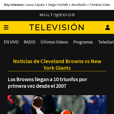
Laura Zapata
Sergio Fachelli
Ana Martín
Christian Valero
TELEVISIÓN
EN VIVO
RADIO
Últimos Videos
Programas
Telediar
Noticias de Cleveland Browns vs New
York Giants
Los Browns llegan a 10 triunfos por
primera vez desde el 2007