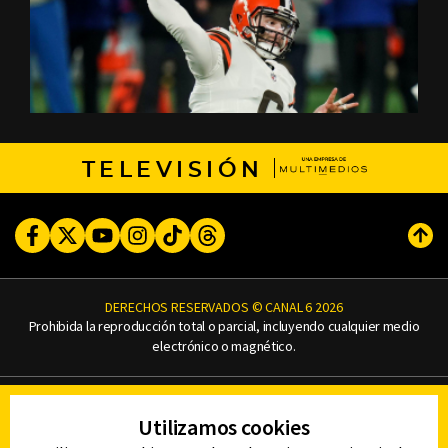
TELEVISIÓN
Facebook
Twitter
Youtube
Instagram
TikTok
Threads
Subi
DERECHOS RESERVADOS © CANAL 6 2026
Prohibida la reproducción total o parcial, incluyendo cualquier medio
electrónico o magnético.
CONTACTO
Utilizamos cookies
AVISO DE PRIVACIDAD
AVISO LEGAL