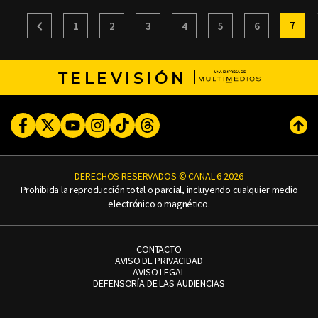
7
1
2
3
4
5
6
TELEVISIÓN
Facebook
Twitter
Youtube
Instagram
TikTok
Threads
Subi
DERECHOS RESERVADOS © CANAL 6 2026
Prohibida la reproducción total o parcial, incluyendo cualquier medio
electrónico o magnético.
CONTACTO
AVISO DE PRIVACIDAD
AVISO LEGAL
DEFENSORÍA DE LAS AUDIENCIAS