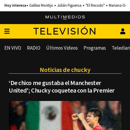
Galilea Montijo
Julián Figueroa
"El Recodo"
Mariana Och
TELEVISIÓN
EN VIVO
RADIO
Últimos Videos
Programas
Telediar
Noticias de chucky
‘De chico me gustaba el Manchester
United’; Chucky coquetea con la Premier