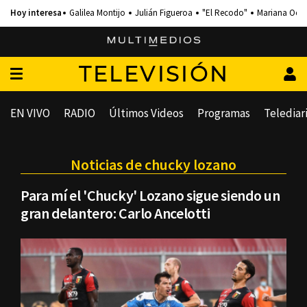
Galilea Montijo
Julián Figueroa
"El Recodo"
Mariana Och
TELEVISIÓN
EN VIVO
RADIO
Últimos Videos
Programas
Telediar
Noticias de chucky lozano
Para mí el 'Chucky' Lozano sigue siendo un
gran delantero: Carlo Ancelotti