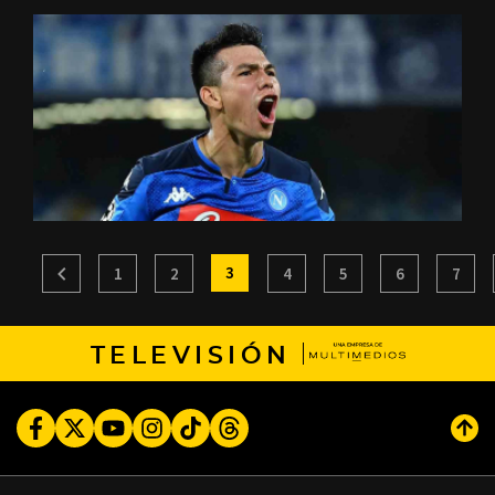
3
1
2
4
5
6
7
TELEVISIÓN
Facebook
Twitter
Youtube
Instagram
TikTok
Threads
Subi