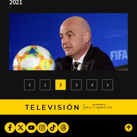
2021
2
1
3
4
TELEVISIÓN
Facebook
Twitter
Youtube
Instagram
TikTok
Threads
Subi