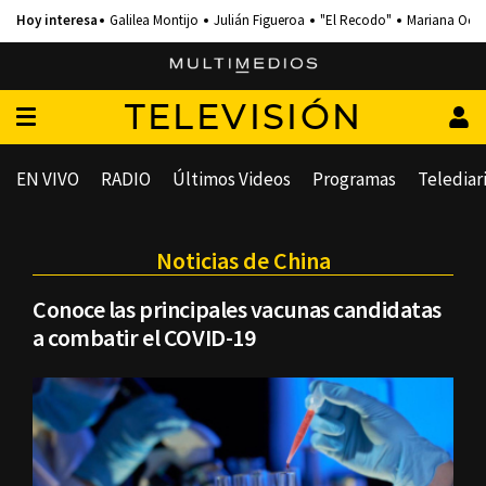
Galilea Montijo
Julián Figueroa
"El Recodo"
Mariana Och
TELEVISIÓN
EN VIVO
RADIO
Últimos Videos
Programas
Telediar
Noticias de China
Conoce las principales vacunas candidatas
a combatir el COVID-19