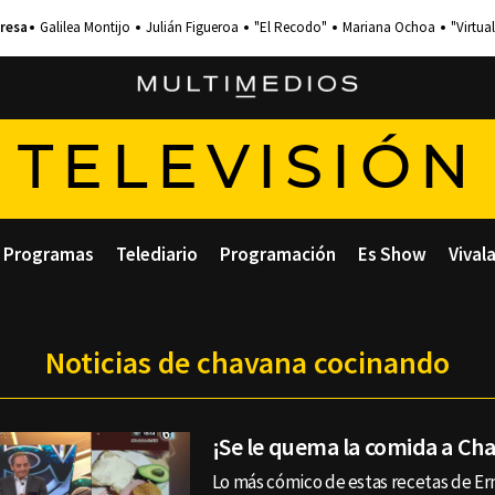
Galilea Montijo
Julián Figueroa
"El Recodo"
Mariana Ochoa
"Virtual
TELEVISIÓN
Programas
Telediario
Programación
Es Show
Vival
Noticias de chavana cocinando
¡Se le quema la comida a Ch
Lo más cómico de estas recetas de Er