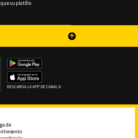
que su platillo
reads
Subir
DESCARGA LA APP DE CANAL 6
ega de
sentimiento