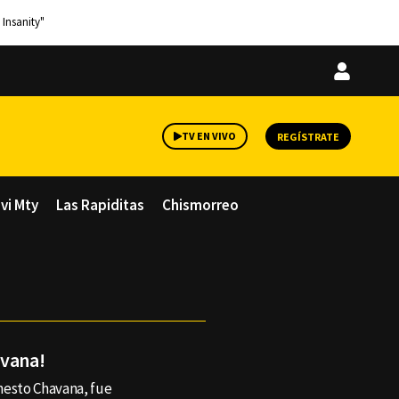
 Insanity"
Iniciar
sesión
TV EN VIVO
REGÍSTRATE
avi Mty
Las Rapiditas
Chismorreo
avana!
nesto Chavana, fue