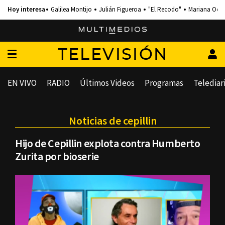
Galilea Montijo
Julián Figueroa
"El Recodo"
Mariana Och
TELEVISIÓN
EN VIVO
RADIO
Últimos Videos
Programas
Telediar
Noticias de cepillin
Hijo de Cepillin explota contra Humberto
Zurita por bioserie