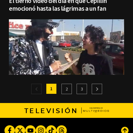
El tierno video del día en que Cepillín
emocionó hasta las lágrimas a un fan
1
2
3
TELEVISIÓN
Facebook
Twitter
Youtube
Instagram
TikTok
Threads
Subi