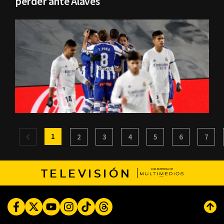
perder ante Alavés
1
2
3
4
5
6
7
TELEVISIÓN
Facebook
Twitter
Youtube
Instagram
TikTok
Threads
Subi