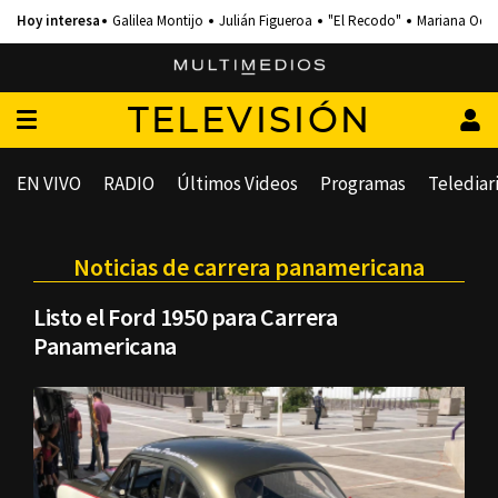
Galilea Montijo
Julián Figueroa
"El Recodo"
Mariana Och
TELEVISIÓN
EN VIVO
RADIO
Últimos Videos
Programas
Telediar
Noticias de carrera panamericana
Listo el Ford 1950 para Carrera
Panamericana