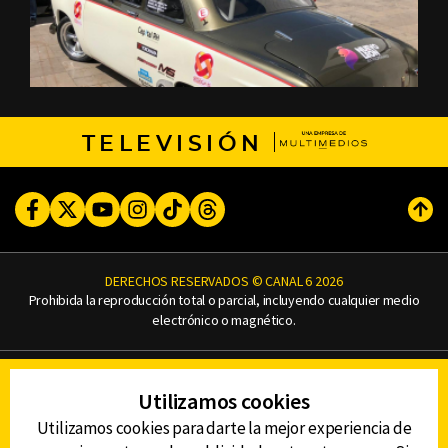
TELEVISIÓN
Facebook
Twitter
Youtube
Instagram
TikTok
Threads
Subi
DERECHOS RESERVADOS © CANAL 6 2026
Prohibida la reproducción total o parcial, incluyendo cualquier medio
electrónico o magnético.
CONTACTO
Utilizamos cookies
AVISO DE PRIVACIDAD
AVISO LEGAL
Utilizamos cookies para darte la mejor experiencia de
DEFENSORÍA DE LAS AUDIENCIAS