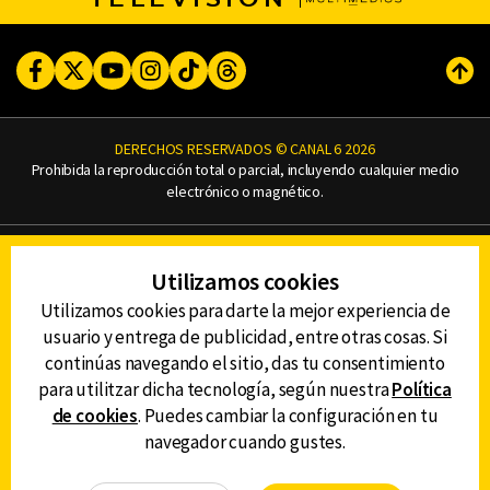
Facebook
Twitter
Youtube
Instagram
TikTok
Threads
Subi
DERECHOS RESERVADOS © CANAL 6 2026
Prohibida la reproducción total o parcial, incluyendo cualquier medio
electrónico o magnético.
CONTACTO
Utilizamos cookies
AVISO DE PRIVACIDAD
AVISO LEGAL
Utilizamos cookies para darte la mejor experiencia de
DEFENSORÍA DE LAS AUDIENCIAS
usuario y entrega de publicidad, entre otras cosas. Si
continúas navegando el sitio, das tu consentimiento
para utilitzar dicha tecnología, según nuestra
Política
de cookies
. Puedes cambiar la configuración en tu
DESCARGA LA APP DE CANAL 6
navegador cuando gustes.