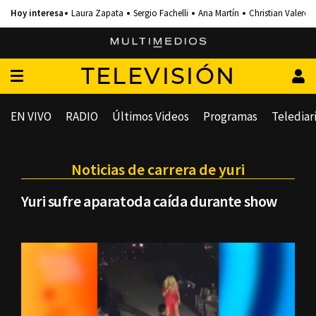
Laura Zapata
Sergio Fachelli
Ana Martín
Christian Valero
TELEVISIÓN
EN VIVO
RADIO
Últimos Videos
Programas
Telediar
Noticias de carrera de yuri
Yuri sufre aparatoda caída durante show