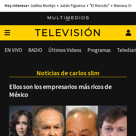
Galilea Montijo
Julián Figueroa
"El Recodo"
Mariana Och
TELEVISIÓN
EN VIVO
RADIO
Últimos Videos
Programas
Telediar
Noticias de carlos slim
Ellos son los empresarios más ricos de
México