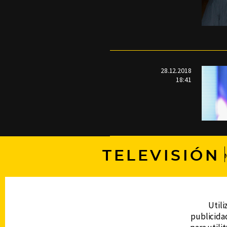
28.12.2018
18:41
TELEVISIÓN
DERECHOS RESERVADOS © CANAL 6 2026
Prohibida la reproducción total o parcial, i
Utili
cualquier medio electrónico o magnético.
publicidad