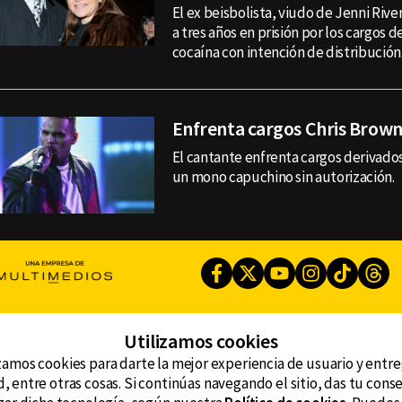
El ex beisbolista, viudo de Jenni Riv
a tres años en prisión por los cargos 
cocaína con intención de distribución
Enfrenta cargos Chris Brow
El cantante enfrenta cargos derivado
un mono capuchino sin autorización.
Facebook
Twitter
Youtube
Instagram
TikTok
Th
Utilizamos cookies
CONTACTO
AVISO DE PRIVACIDAD
ncluyendo
zamos cookies para darte la mejor experiencia de usuario y entr
AVISO LEGAL
, entre otras cosas. Si continúas navegando el sitio, das tu con
DEFENSORÍA DE LAS AUDIENCIAS