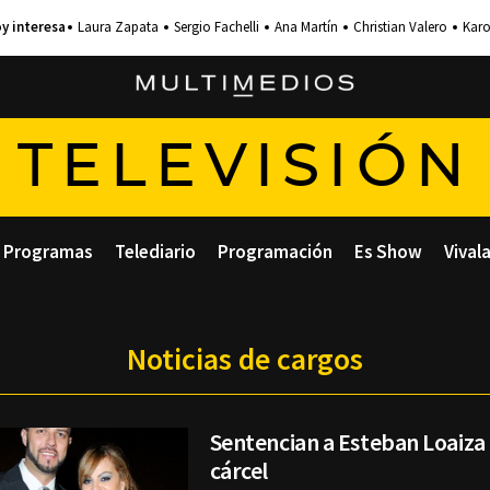
Laura Zapata
Sergio Fachelli
Ana Martín
Christian Valero
Karo
TELEVISIÓN
Programas
Telediario
Programación
Es Show
Vival
Noticias de cargos
Sentencian a Esteban Loaiza 
cárcel