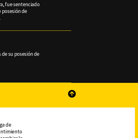
era, fue sentenciado
de posesión de
.
n
s de su posesión de
reads
Subir
ega de
sentimiento