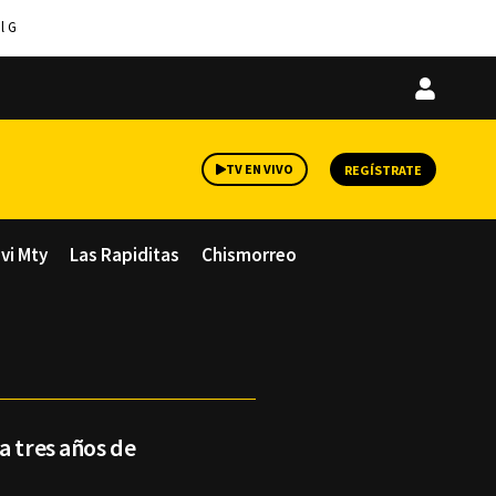
l G
Iniciar
sesión
TV EN VIVO
REGÍSTRATE
avi Mty
Las Rapiditas
Chismorreo
a tres años de