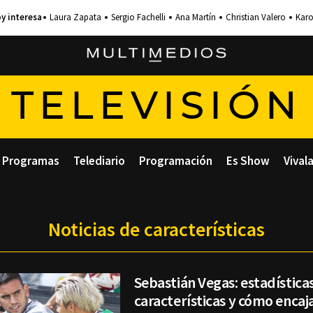
Laura Zapata
Sergio Fachelli
Ana Martín
Christian Valero
Karo
TELEVISIÓN
Programas
Telediario
Programación
Es Show
Vival
Noticias de características
Sebastián Vegas: estadísticas
características y cómo enca