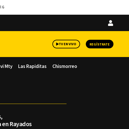
l G
Iniciar
sesión
TV EN VIVO
REGÍSTRATE
avi Mty
Las Rapiditas
Chismorreo
,
ja en Rayados