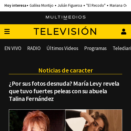
Galilea Montijo
Julián Figueroa
"El Recodo"
Mariana Och
TELEVISIÓN
EN VIVO
RADIO
Últimos Videos
Programas
Telediar
Noticias de caracter
¿Por sus fotos desnuda? María Levy revela
que tuvo fuertes peleas con su abuela
Talina Fernández