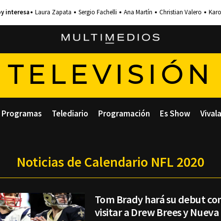
Laura Zapata
Sergio Fachelli
Ana Martín
Christian Valero
Karo
TELEVISIÓN
Programas
Telediario
Programación
Es Show
Vival
Noticias de Calendario NFL 2020
Tom Brady hará su debut co
visitar a Drew Brees y Nueva