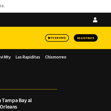
l G
Iniciar
sesión
TV EN VIVO
REGÍSTRATE
avi Mty
Las Rapiditas
Chismorreo
n Tampa Bay al
 Orleans