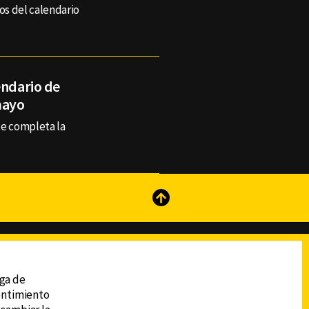
gos del calendario
endario de
mayo
ue completa la
reads
Subir
ega de
sentimiento