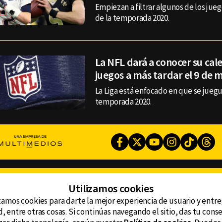
Empiezan a filtrar algunos de los jue
de la temporada 2020.
La NFL dará a conocer su cal
juegos a más tardar el 9 de 
La Liga está enfocado en que se jueg
temporada 2020.
Facebook
Twitter
Youtube
Instagram
TikTok
Th
CONTACTO
Utilizamos cookies
AVISO DE PRIVACIDAD
ncluyendo
AVISO LEGAL
zamos cookies para darte la mejor experiencia de usuario y entr
DEFENSORÍA DE LAS AUDIENCIAS
, entre otras cosas. Si continúas navegando el sitio, das tu con