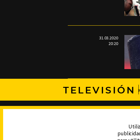
31.03.2020
20:20
TELEVISIÓN
DERECHOS RESERVADOS © CANAL 6 2026
Prohibida la reproducción total o parcial, i
cualquier medio electrónico o magnético.
Utili
publicidad