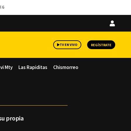
l G
Iniciar
sesión
TV EN VIVO
REGÍSTRATE
avi Mty
Las Rapiditas
Chismorreo
su propia