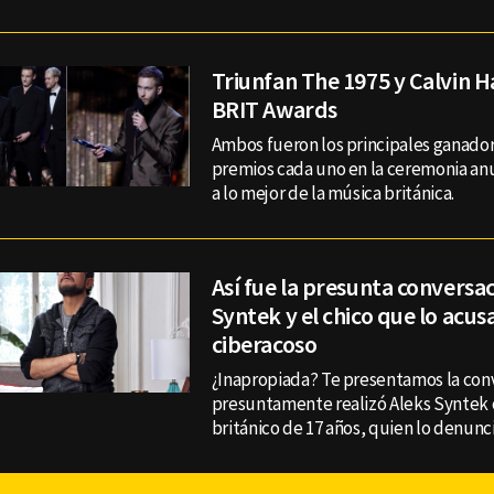
Triunfan The 1975 y Calvin Ha
BRIT Awards
Ambos fueron los principales ganado
premios cada uno en la ceremonia an
a lo mejor de la música británica.
Así fue la presunta conversa
Syntek y el chico que lo acus
ciberacoso
¿Inapropiada? Te presentamos la con
presuntamente realizó Aleks Syntek 
británico de 17 años, quien lo denunc