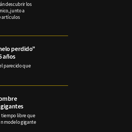
án descubrir los
ico, junto a
 artículos
melo perdido”
5 años
el parecido que
hombre
 gigantes
 tiempo libre que
 un modelo gigante