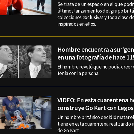
Se trata de un espacio en el que podr
últimos lanzamientos del grupo britán
colecciones exclusivas y toda clase de
inspirados en ellos.
Hombre encuentra a su “ge
en una fotografía de hace 11
El hombre reveló que no podía creer 
tenía con la persona.
VIDEO: En esta cuarentena 
construye Go Kart con Legos
Un hombre británico decidió matar el
tiene en esta cuarentena realizando
de Go Kart.