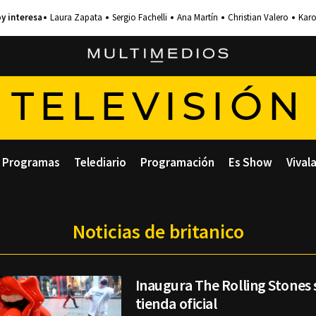
Laura Zapata
Sergio Fachelli
Ana Martín
Christian Valero
Karo
TELEVISIÓN
Programas
Telediario
Programación
Es Show
Vival
Noticias de britanico
Inaugura The Rolling Stones 
tienda oficial