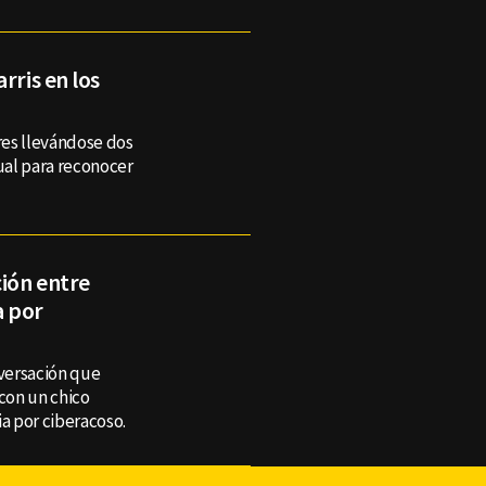
rris en los
res llevándose dos
ual para reconocer
ción entre
a por
versación que
con un chico
ia por ciberacoso.