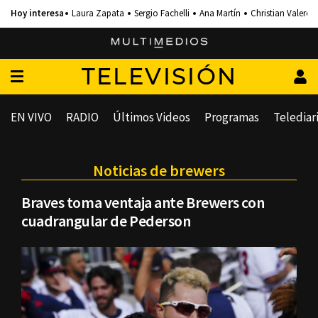
Laura Zapata
Sergio Fachelli
Ana Martín
Christian Valero
TELEVISIÓN
EN VIVO
RADIO
Últimos Videos
Programas
Telediar
Noticias de brewers
Braves toma ventaja ante Brewers con
cuadrangular de Pederson