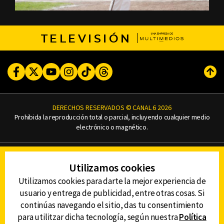
TELEVISIÓN
Facebook
Twitter
Youtube
Instagram
TikTok
Threads
Subi
DERECHOS RESERVADOS © CANAL 6 2026
Prohibida la reproducción total o parcial, incluyendo cualquier medio
electrónico o magnético.
CONTACTO
Utilizamos cookies
AVISO DE PRIVACIDAD
AVISO LEGAL
Utilizamos cookies para darte la mejor experiencia de
DEFENSORÍA DE LAS AUDIENCIAS
usuario y entrega de publicidad, entre otras cosas. Si
continúas navegando el sitio, das tu consentimiento
para utilitzar dicha tecnología, según nuestra
Política