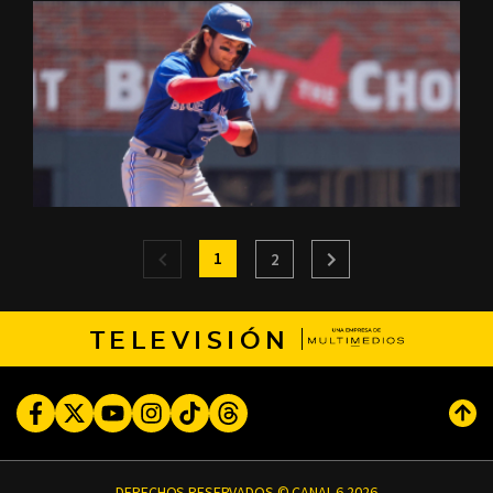
1
2
TELEVISIÓN
Facebook
Twitter
Youtube
Instagram
TikTok
Threads
Subi
DERECHOS RESERVADOS © CANAL 6 2026