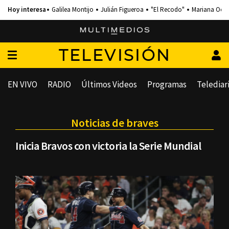
Galilea Montijo
Julián Figueroa
"El Recodo"
Mariana Och
TELEVISIÓN
EN VIVO
RADIO
Últimos Videos
Programas
Telediar
Noticias de braves
Inicia Bravos con victoria la Serie Mundial