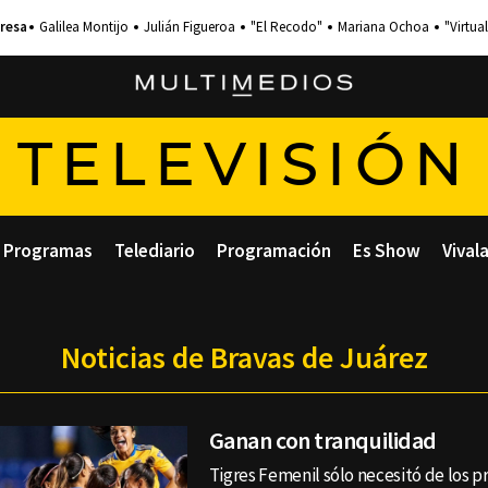
Galilea Montijo
Julián Figueroa
"El Recodo"
Mariana Ochoa
"Virtual
TELEVISIÓN
Programas
Telediario
Programación
Es Show
Vival
Noticias de Bravas de Juárez
Ganan con tranquilidad
Tigres Femenil sólo necesitó de los 