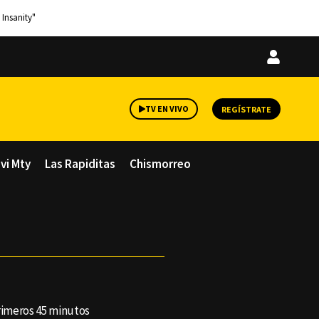
 Insanity"
Iniciar
sesión
TV EN VIVO
REGÍSTRATE
avi Mty
Las Rapiditas
Chismorreo
primeros 45 minutos