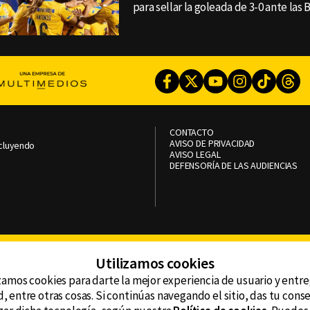
para sellar la goleada de 3-0 ante las 
Facebook
Twitter
Youtube
Instagram
TikTok
Th
CONTACTO
AVISO DE PRIVACIDAD
ncluyendo
AVISO LEGAL
DEFENSORÍA DE LAS AUDIENCIAS
Utilizamos cookies
zamos cookies para darte la mejor experiencia de usuario y entr
, entre otras cosas. Si continúas navegando el sitio, das tu con