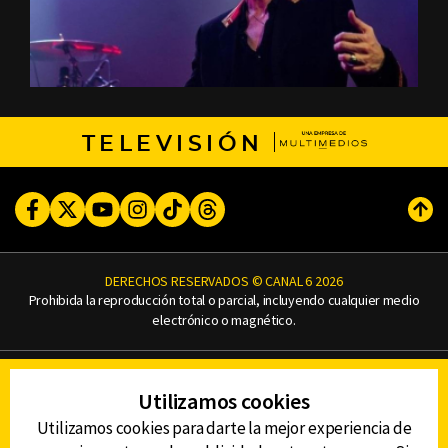
TELEVISIÓN
Facebook
Twitter
Youtube
Instagram
TikTok
Threads
Subi
DERECHOS RESERVADOS © CANAL 6 2026
Prohibida la reproducción total o parcial, incluyendo cualquier medio
electrónico o magnético.
CONTACTO
Utilizamos cookies
AVISO DE PRIVACIDAD
AVISO LEGAL
Utilizamos cookies para darte la mejor experiencia de
DEFENSORÍA DE LAS AUDIENCIAS