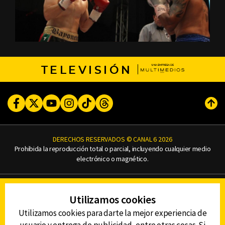
TELEVISIÓN
Facebook
Twitter
Youtube
Instagram
TikTok
Threads
Subi
DERECHOS RESERVADOS © CANAL 6 2026
Prohibida la reproducción total o parcial, incluyendo cualquier medio
electrónico o magnético.
CONTACTO
Utilizamos cookies
AVISO DE PRIVACIDAD
AVISO LEGAL
Utilizamos cookies para darte la mejor experiencia de
DEFENSORÍA DE LAS AUDIENCIAS