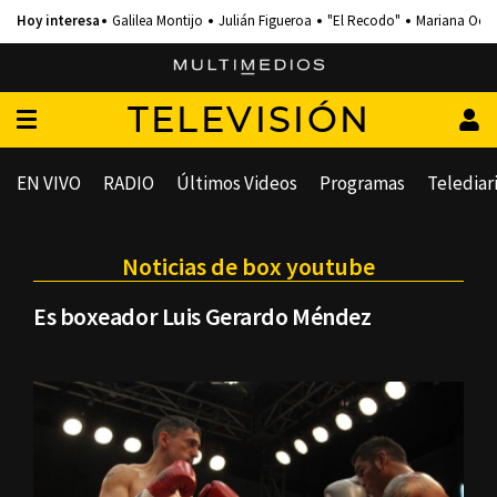
Galilea Montijo
Julián Figueroa
"El Recodo"
Mariana Och
TELEVISIÓN
EN VIVO
RADIO
Últimos Videos
Programas
Telediar
Noticias de box youtube
Es boxeador Luis Gerardo Méndez