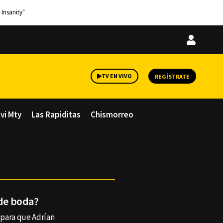
 Insanity"
Iniciar
sesión
TV EN VIVO
REGÍSTRATE
avi Mty
Las Rapiditas
Chismorreo
 de boda?
o para que Adrían