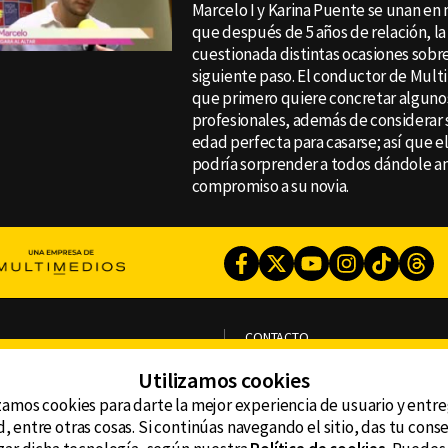
Marcelo I y Karina Puente se unan en 
que después de 5 años de relación, la 
cuestionada distintas ocasiones sobr
siguiente paso. El conductor de Mul
que primero quiere concretar alguno
profesionales, además de considerar s
edad perfecta para casarse; así que e
podría sorprender a todos dándole an
compromiso a su novia.
Facebook
Twitter
Youtube
Instagram
TikTok
Th
CONTACTO
AVISO DE PRIVACIDAD
ncluyendo
AVISO LEGAL
Utilizamos cookies
DEFENSORÍA DE LAS AUDIENCIAS
zamos cookies para darte la mejor experiencia de usuario y entr
, entre otras cosas. Si continúas navegando el sitio, das tu con