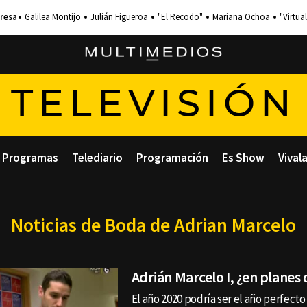
Galilea Montijo
Julián Figueroa
"El Recodo"
Mariana Ochoa
"Virtual
TELEVISIÓN
Programas
Telediario
Programación
Es Show
Vival
Noticias de Boda de Adrian Marcelo
Adrián Marcelo I, ¿en planes
El año 2020 podría ser el año perfect