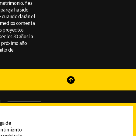
matrimonio. Y es
pareja ha sido
e cuando darán el
timedios comenta
s proyectos
er los 30 años la
l próximo año
illo de
reads
Subir
ega de
sentimiento
DESCARGA LA APP DE CANAL 6