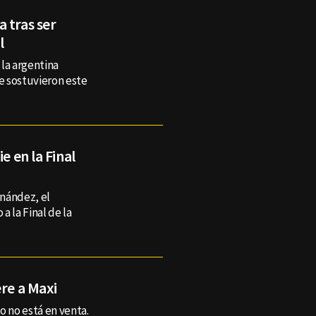
 tras ser
l
la argentina
e sostuvieron este
e en la Final
nández, el
a la Final de la
ere a Maxi
o no está en venta.