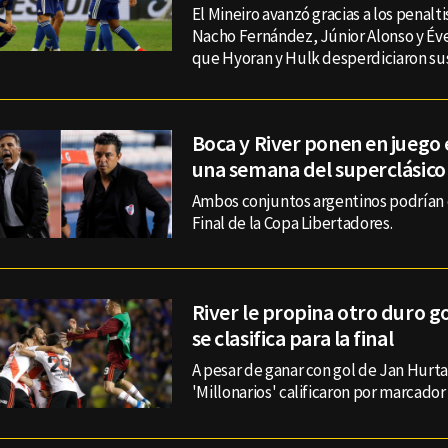
El Mineiro avanzó gracias a los penalt
Nacho Fernández, Júnior Alonso y Év
que Hyoran y Hulk desperdiciaron sus
Boca y River ponen en juego e
una semana del superclásico
Ambos conjuntos argentinos podrían 
Final de la Copa Libertadores.
River le propina otro duro g
se clasifica para la final
A pesar de ganar con gol de Jan Hurta
'Millonarios' calificaron por marcador