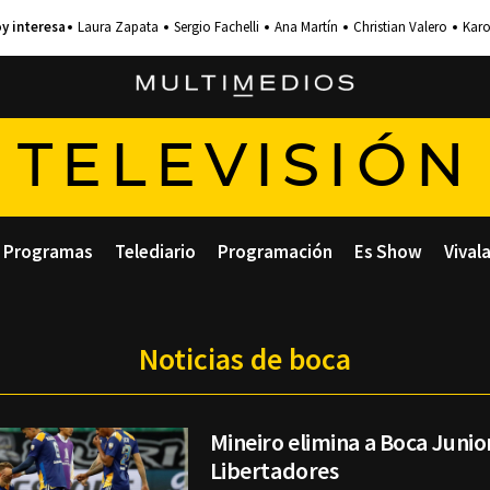
Laura Zapata
Sergio Fachelli
Ana Martín
Christian Valero
Karo
TELEVISIÓN
Programas
Telediario
Programación
Es Show
Vival
Noticias de boca
Mineiro elimina a Boca Junio
Libertadores