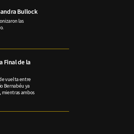
Sandra Bullock
nizaron las
o.
a Final de la
de vuelta entre
dio Bernabéu ya
a, mientras ambos