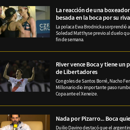
La reacción de una boxeadora
besada en la boca por su riva
La polaca Ewa Brodnicka sorprendió a 
Soledad Matthyse previo al duelo qu
fin de semana.
River vence Boca y tiene un pi
de Libertadores
Con goles de Santos Borré, Nacho Fer
Millonario dio importante paso rumbo 
Copa ante el Xeneize.
Nada por Pizarro... Boca qui
Duilio Davino destacó que el argentin