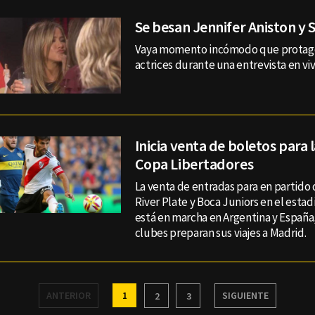
Se besan Jennifer Aniston y 
Vaya momento incómodo que protago
actrices durante una entrevista en viv
Inicia venta de boletos para l
Copa Libertadores
La venta de entradas para en partido 
River Plate y Boca Juniors en el esta
está en marcha en Argentina y Españ
clubes preparan sus viajes a Madrid.
ANTERIOR
1
SIGUIENTE
2
3