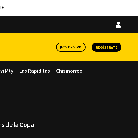
l G
Iniciar
sesión
TV EN VIVO
REGÍSTRATE
avi Mty
Las Rapiditas
Chismorreo
rs de la Copa