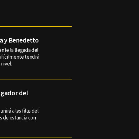
za y Benedetto
nte la llegada del
ifícilmente tendrá
nivel.
ugador del
nirá a las filas del
s de estancia con