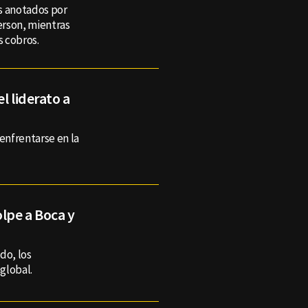
is anotados por
erson, mientras
 cobros.
l liderato a
enfrentarse en la
olpe a Boca y
do, los
 global.