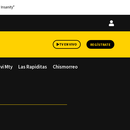
 Insanity"
Iniciar
sesión
TV EN VIVO
REGÍSTRATE
avi Mty
Las Rapiditas
Chismorreo