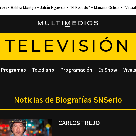
Galilea Montijo
Julián Figueroa
"El Recodo"
Mariana Ochoa
"Virtual
TELEVISIÓN
Programas
Telediario
Programación
Es Show
Vival
Noticias de Biografías SNSerio
CARLOS TREJO