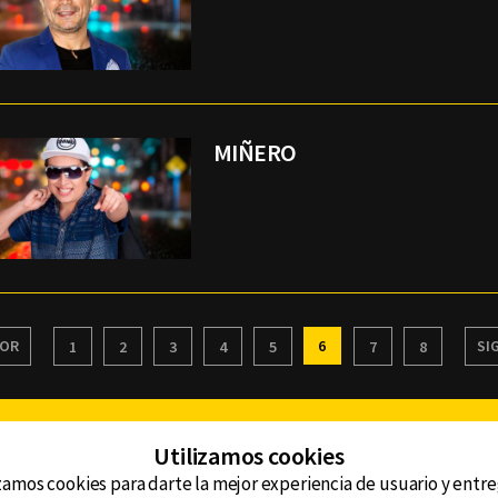
MIÑERO
IOR
6
SI
1
2
3
4
5
7
8
Facebook
Twitter
Youtube
Instagram
TikTok
Th
Utilizamos cookies
zamos cookies para darte la mejor experiencia de usuario y entr