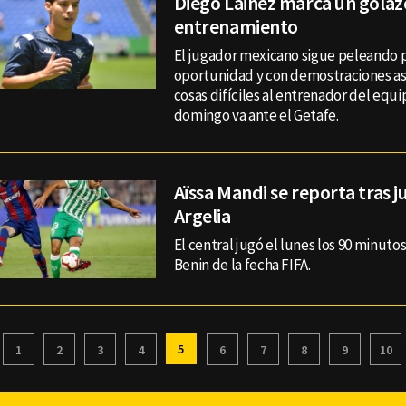
Diego Lainez marca un golaz
entrenamiento
El jugador mexicano sigue peleando 
oportunidad y con demostraciones así
cosas difíciles al entrenador del equ
domingo va ante el Getafe.
Aïssa Mandi se reporta tras j
Argelia
El central jugó el lunes los 90 minuto
Benin de la fecha FIFA.
5
1
2
3
4
6
7
8
9
10