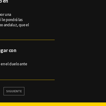
o en
por una
 le pondrá las
ipo andaluz, que el
ugar con
s en el duelo ante
SIGUIENTE