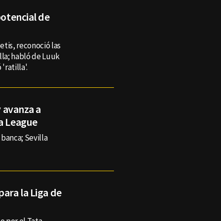
potencial de
tis, reconoció las
lla; habló de Luuk
ratilla'.
y avanza a
pa League
banca; Sevilla
para la Liga de