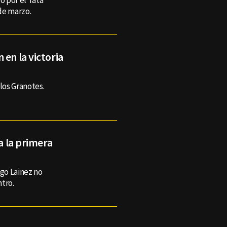
o por el Tata
de marzo.
 en la victoria
los Granotes.
ta la primera
go Lainez no
tro.