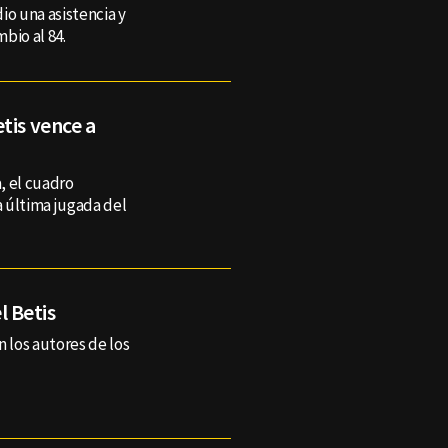
io una asistencia y
bio al 84.
tis vence a
a, el cuadro
a última jugada del
l Betis
 los autores de los