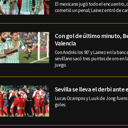
El mexicano jugó todo el encuentro, d
cometió un penal; Lainez entró de cam
Con gol de último minuto, Be
Valencia
Con Andrés los 90' y Lainez en la banc
sevillano sacó tres puntos de oro en l
juego.
Sevilla se lleva el derbi ante e
Lucas Ocampos y Luuk de Jong fueron
goles.