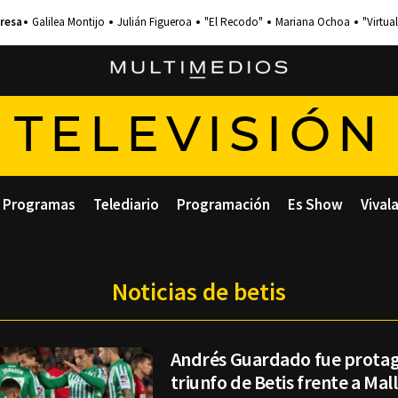
Galilea Montijo
Julián Figueroa
"El Recodo"
Mariana Ochoa
"Virtual
TELEVISIÓN
Programas
Telediario
Programación
Es Show
Vival
Noticias de betis
Andrés Guardado fue protag
triunfo de Betis frente a Mal