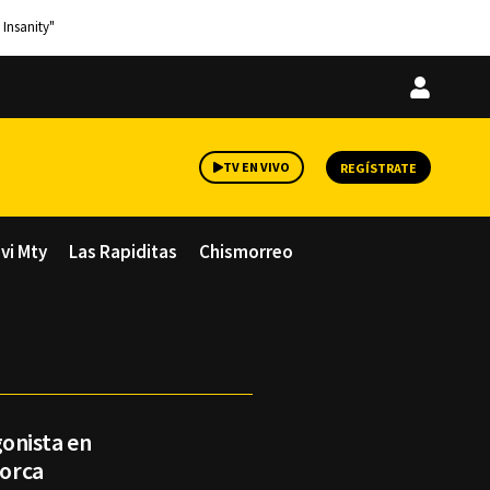
 Insanity"
Iniciar
sesión
TV EN VIVO
REGÍSTRATE
avi Mty
Las Rapiditas
Chismorreo
onista en
lorca