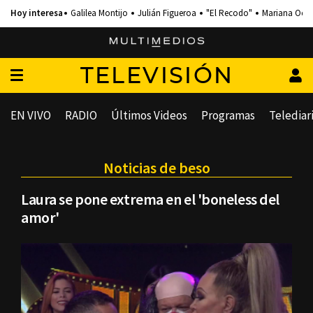
Galilea Montijo
Julián Figueroa
"El Recodo"
Mariana Och
TELEVISIÓN
EN VIVO
RADIO
Últimos Videos
Programas
Telediar
Noticias de beso
Laura se pone extrema en el 'boneless del
amor'