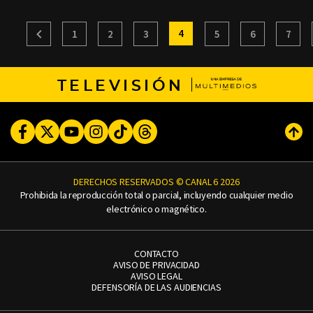
4
1
2
3
5
6
7
TELEVISIÓN
Facebook
Twitter
Youtube
Instagram
TikTok
Threads
Subi
DERECHOS RESERVADOS © CANAL 6 2026
Prohibida la reproducción total o parcial, incluyendo cualquier medio
electrónico o magnético.
CONTACTO
AVISO DE PRIVACIDAD
AVISO LEGAL
DEFENSORÍA DE LAS AUDIENCIAS