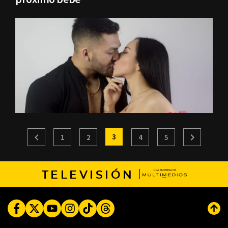
3
1
2
4
5
TELEVISIÓN
Facebook
Twitter
Youtube
Instagram
TikTok
Threads
Subi