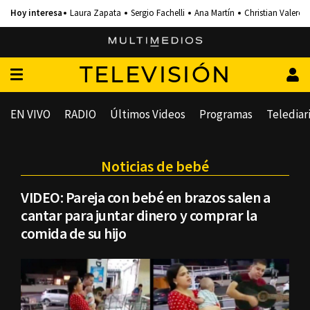
Laura Zapata
Sergio Fachelli
Ana Martín
Christian Valero
TELEVISIÓN
EN VIVO
RADIO
Últimos Videos
Programas
Telediar
Noticias de bebé
VIDEO: Pareja con bebé en brazos salen a
cantar para juntar dinero y comprar la
comida de su hijo