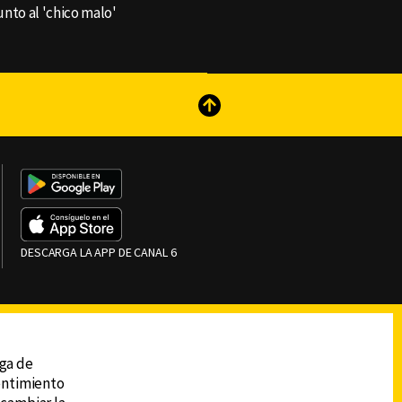
nto al 'chico malo'
reads
Subir
DESCARGA LA APP DE CANAL 6
ega de
sentimiento