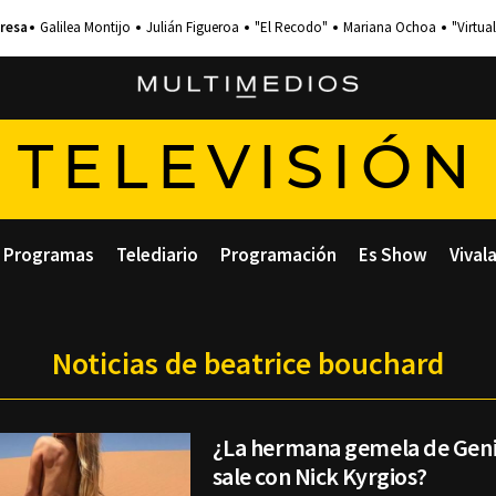
Galilea Montijo
Julián Figueroa
"El Recodo"
Mariana Ochoa
"Virtual
TELEVISIÓN
Programas
Telediario
Programación
Es Show
Vival
Noticias de beatrice bouchard
¿La hermana gemela de Gen
sale con Nick Kyrgios?