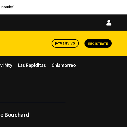
 Insanity"
Iniciar
sesión
TV EN VIVO
REGÍSTRATE
avi Mty
Las Rapiditas
Chismorreo
ie Bouchard