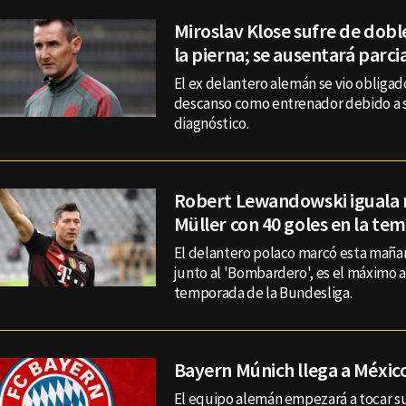
Miroslav Klose sufre de dobl
la pierna; se ausentará parc
El ex delantero alemán se vio obliga
descanso como entrenador debido a 
diagnóstico.
Robert Lewandowski iguala 
Müller con 40 goles en la t
El delantero polaco marcó esta mañan
junto al 'Bombardero', es el máximo 
temporada de la Bundesliga.
Bayern Múnich llega a Méxic
El equipo alemán empezará a tocar s