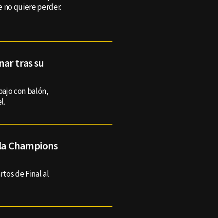
e no quiere perder.
ar tras su
bajo con balón,
l.
 la Champions
rtos de Final al