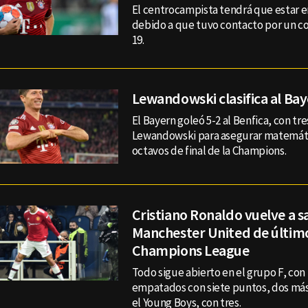
El centrocampista tendrá que estar 
debido a que tuvo contacto por un c
19.
Lewandowski clasifica al Bay
El Bayern goleó 5-2 al Benfica, con tr
Lewandowski para asegurar matemát
octavos de final de la Champions.
Cristiano Ronaldo vuelve a sa
Manchester United de últim
Champions League
Todo sigue abierto en el grupo F, con 
empatados con siete puntos, dos más 
el Young Boys, con tres.