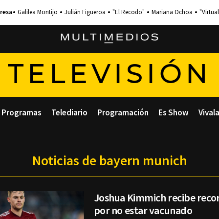
Galilea Montijo
Julián Figueroa
"El Recodo"
Mariana Ochoa
"Virtual
TELEVISIÓN
Programas
Telediario
Programación
Es Show
Vival
Noticias de bayern munich
Joshua Kimmich recibe recor
por no estar vacunado