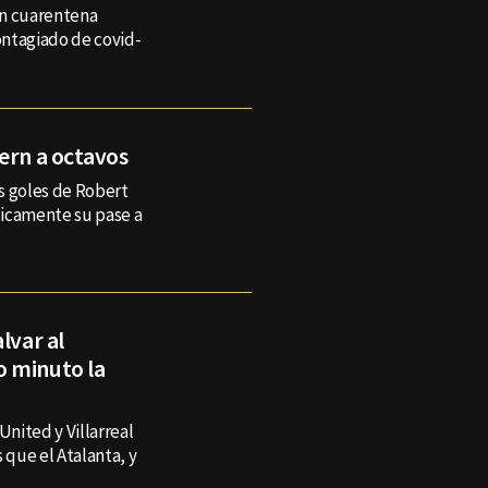
en cuarentena
ontagiado de covid-
ern a octavos
es goles de Robert
icamente su pase a
lvar al
o minuto la
United y Villarreal
que el Atalanta, y