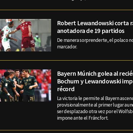
Robert Lewandowski corta r
anotadora de 19 partidos
De manera sorprenderte, el polaco no 
marcador.
Bayern Múnich golea al reci
Bochum y Lewandowski imp
récord
La victoria le permite al Bayern ascen
provisionalmente al primer lugar au
ser desplazado otra vez por el Wolfsb
impone ante el Fráncfort.