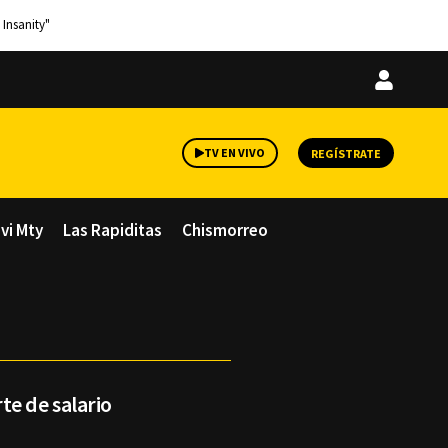
 Insanity"
Iniciar
sesión
TV EN VIVO
REGÍSTRATE
avi Mty
Las Rapiditas
Chismorreo
te de salario