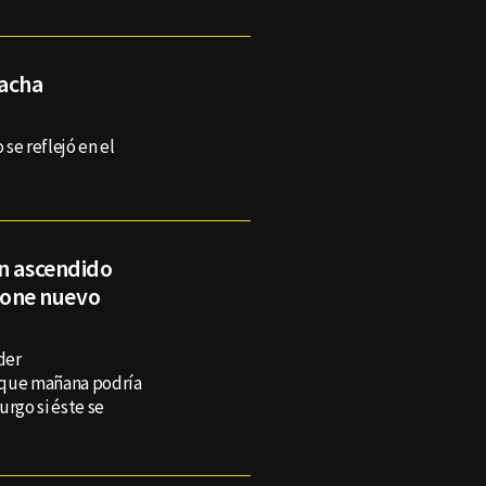
acha
se reflejó en el
én ascendido
one nuevo
der
nque mañana podría
urgo si éste se