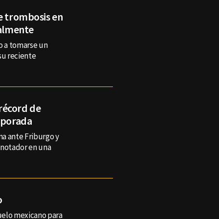
e trombosis en
ialmente
do a tomarse un
su reciente
récord de
emporada
a ante Friburgo y
anotador en una
o
uelo mexicano para