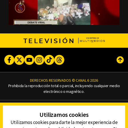
TELEVISIÓN
Facebook
Twitter
Youtube
Instagram
TikTok
Threads
Subi
DERECHOS RESERVADOS © CANAL 6 2026
Prohibida la reproducción total o parcial, incluyendo cualquier medio
electrónico o magnético.
CONTACTO
Utilizamos cookies
AVISO DE PRIVACIDAD
AVISO LEGAL
Utilizamos cookies para darte la mejor experiencia de
DEFENSORÍA DE LAS AUDIENCIAS