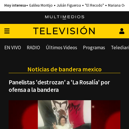
Galilea Montijo
Julián Figueroa
"El Recodo"
Mariana Och
TELEVISIÓN
EN VIVO
RADIO
Últimos Videos
Programas
Telediar
Noticias de bandera mexico
Panelistas 'destrozan' a 'La Rosalía' por
ofensa a la bandera