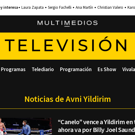
Laura Zapata
Sergio Fachelli
Ana Martín
Christian Valero
Karo
TELEVISIÓN
Programas
Telediario
Programación
Es Show
Vival
Noticias de Avni Yildirim
“Canelo” vence a Yildirim en 
ahora va por Billy Joel Saun