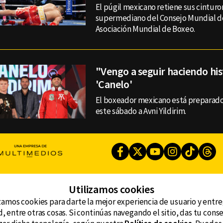
El púgil mexicano retiene sus cintur
supermediano del Consejo Mundial de
Asociación Mundial de Boxeo.
"Vengo a seguir haciendo his
'Canelo'
El boxeador mexicano está preparado
este sábado a Avni Yildirim.
Facebook
Twitter
Youtube
Instagram
TikTok
Th
Utilizamos cookies
CONTACTO
AVISO DE PRIVACIDAD
ncluyendo
zamos cookies para darte la mejor experiencia de usuario y entr
AVISO LEGAL
, entre otras cosas. Si continúas navegando el sitio, das tu con
DEFENSORÍA DE LAS AUDIENCIAS