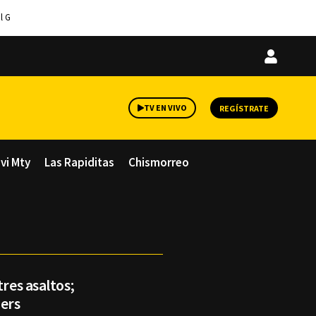
l G
Iniciar
sesión
TV EN VIVO
REGÍSTRATE
avi Mty
Las Rapiditas
Chismorreo
tres asaltos;
ders