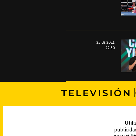
25.02.2021
22:50
TELEVISIÓN
DERECHOS RESERVADOS © CANAL 6 2026
Prohibida la reproducción total o parcial, i
Utili
cualquier medio electrónico o magnético.
publicidad