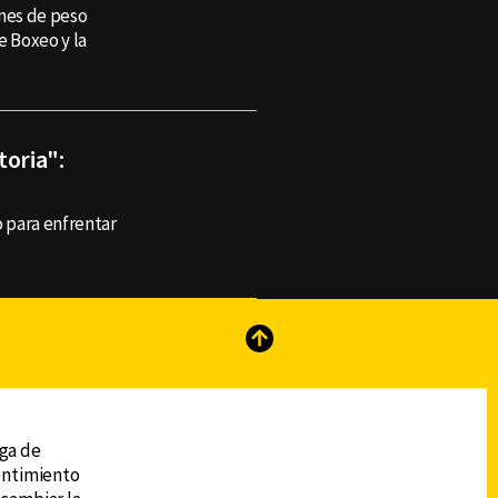
ones de peso
 Boxeo y la
toria":
 para enfrentar
reads
Subir
ega de
sentimiento