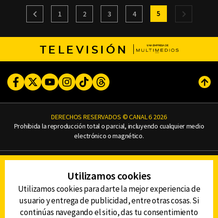
5
1
2
3
4
TELEVISIÓN
Facebook
Twitter
Youtube
Instagram
TikTok
Threads
Subi
DERECHOS RESERVADOS © CANAL 6 2026
Prohibida la reproducción total o parcial, incluyendo cualquier medio
electrónico o magnético.
CONTACTO
Utilizamos cookies
AVISO DE PRIVACIDAD
AVISO LEGAL
Utilizamos cookies para darte la mejor experiencia de
DEFENSORÍA DE LAS AUDIENCIAS
usuario y entrega de publicidad, entre otras cosas. Si
continúas navegando el sitio, das tu consentimiento