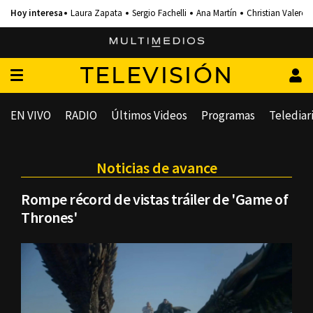
Laura Zapata
Sergio Fachelli
Ana Martín
Christian Valero
TELEVISIÓN
EN VIVO
RADIO
Últimos Videos
Programas
Telediar
Noticias de avance
Rompe récord de vistas tráiler de 'Game of
Thrones'