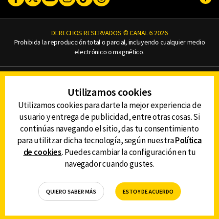
Subi
DERECHOS RESERVADOS © CANAL 6 2026
Prohibida la reproducción total o parcial, incluyendo cualquier medio
electrónico o magnético.
CONTACTO
Utilizamos cookies
AVISO DE PRIVACIDAD
AVISO LEGAL
Utilizamos cookies para darte la mejor experiencia de
DEFENSORÍA DE LAS AUDIENCIAS
usuario y entrega de publicidad, entre otras cosas. Si
continúas navegando el sitio, das tu consentimiento
para utilitzar dicha tecnología, según nuestra
Política
de cookies
. Puedes cambiar la configuración en tu
DESCARGA LA APP DE CANAL 6
navegador cuando gustes.
QUIERO SABER MÁS
ESTOY DE ACUERDO