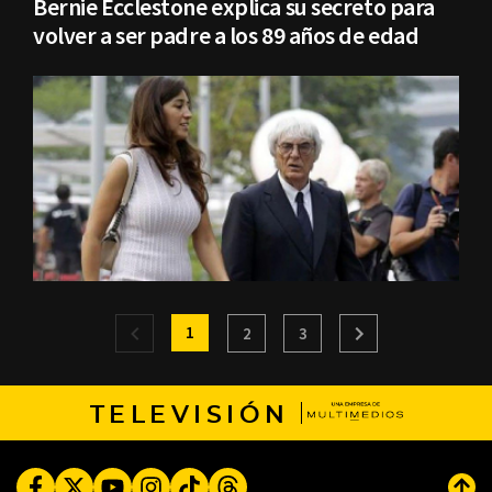
Bernie Ecclestone explica su secreto para
volver a ser padre a los 89 años de edad
1
2
3
TELEVISIÓN
Facebook
Twitter
Youtube
Instagram
TikTok
Threads