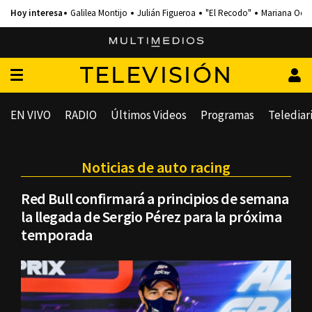
Galilea Montijo
Julián Figueroa
"El Recodo"
Mariana Och
TELEVISIÓN
EN VIVO
RADIO
Últimos Videos
Programas
Telediar
Noticias de auto racing
Red Bull confirmará a principios de semana
la llegada de Sergio Pérez para la próxima
temporada