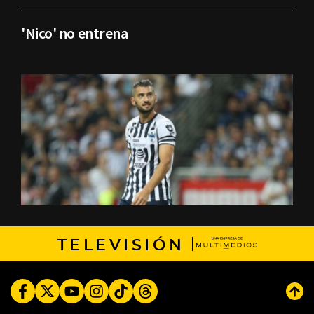
'Nico' no entrena
TELEVISIÓN
Facebook
Twitter
Youtube
Instagram
TikTok
Threads
Subi