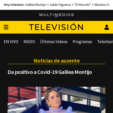
Galilea Montijo
Julián Figueroa
"El Recodo"
Mariana Och
TELEVISIÓN
EN VIVO
RADIO
Últimos Videos
Programas
Telediar
Noticias de ausente
Da positivo a Covid-19 Galilea Montijo