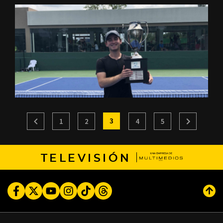
3
1
2
4
5
TELEVISIÓN
Facebook
Twitter
Youtube
Instagram
TikTok
Threads
Subi