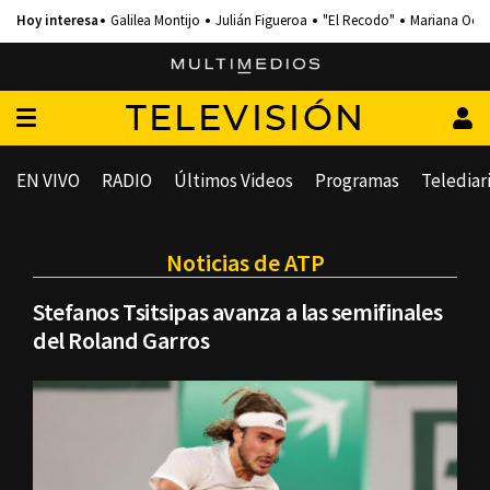
Galilea Montijo
Julián Figueroa
"El Recodo"
Mariana Och
TELEVISIÓN
EN VIVO
RADIO
Últimos Videos
Programas
Telediar
Noticias de ATP
Stefanos Tsitsipas avanza a las semifinales
del Roland Garros