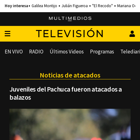
Galilea Montijo
Julián Figueroa
"El Recodo"
Mariana Och
TELEVISIÓN
EN VIVO
RADIO
Últimos Videos
Programas
Telediar
Noticias de atacados
Juveniles del Pachuca fueron atacados a
balazos