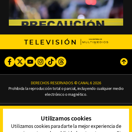
TELEVISIÓN
Facebook
Twitter
Youtube
Instagram
TikTok
Threads
Subi
DERECHOS RESERVADOS © CANAL 6 2026
Prohibida la reproducción total o parcial, incluyendo cualquier medio
electrónico o magnético.
CONTACTO
Utilizamos cookies
AVISO DE PRIVACIDAD
AVISO LEGAL
Utilizamos cookies para darte la mejor experiencia de
DEFENSORÍA DE LAS AUDIENCIAS