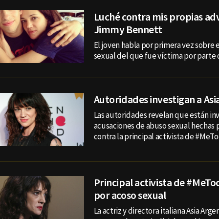
Luché contra mis propias ad
Jimmy Bennett
El joven habla por primera vez sobre
sexual del que fue víctima por parte 
Autoridades investigan a Asi
Las autoridades revelan que están in
acusaciones de abuso sexual hechas p
contra la principal activista de #MeTo
Principal activista de #MeTo
por acoso sexual
La actriz y directora italiana Asia Arg