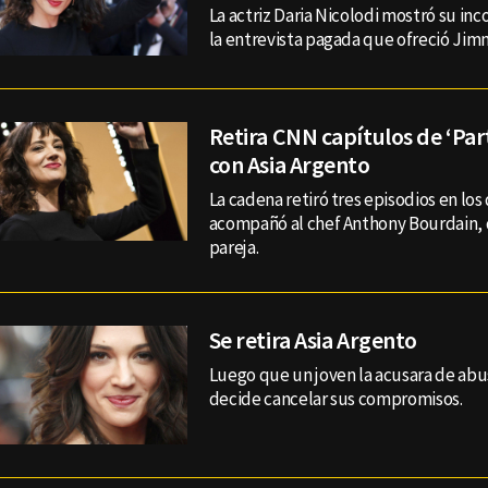
La actriz Daria Nicolodi mostró su in
la entrevista pagada que ofreció Jim
Retira CNN capítulos de ‘Pa
con Asia Argento
La cadena retiró tres episodios en los 
acompañó al chef Anthony Bourdain, 
pareja.
Se retira Asia Argento
Luego que un joven la acusara de abus
decide cancelar sus compromisos.