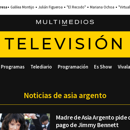
Galilea Montijo
Julián Figueroa
"El Recodo"
Mariana Ochoa
"Virtual
TELEVISIÓN
Programas
Telediario
Programación
Es Show
Vival
Noticias de asia argento
Madre de Asia Argento pide
pago de Jimmy Bennett