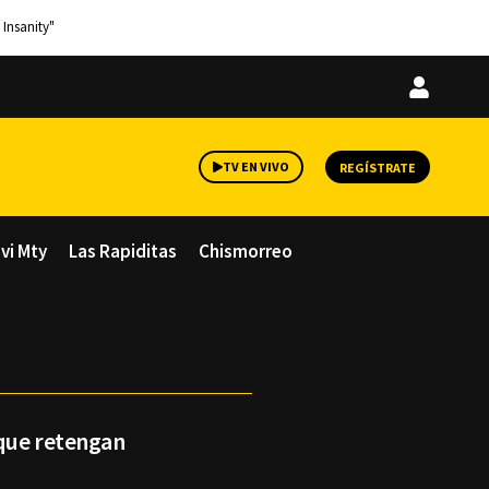
 Insanity"
Iniciar
sesión
TV EN VIVO
REGÍSTRATE
avi Mty
Las Rapiditas
Chismorreo
 que retengan