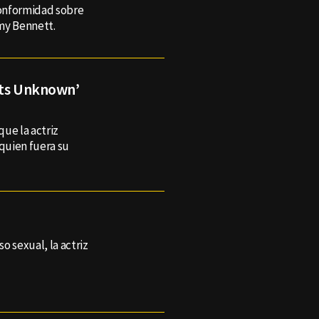
conformidad sobre
my Bennett.
rts Unknown’
que la actriz
quien fuera su
o sexual, la actriz