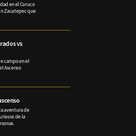
idad en el Coruco
e un Zacatepec que
orados vs
de campo en el
del Ascenso
 ascenso
ta aventura de
riosos de la
rsonas.