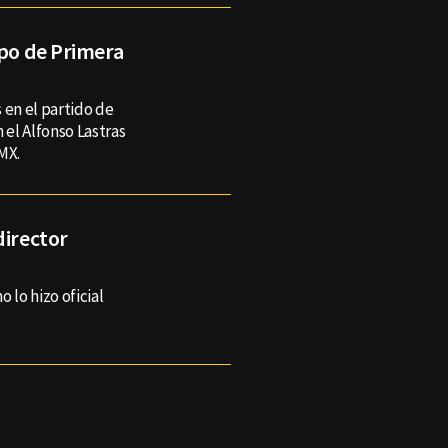
ipo de Primera
 en el partido de
n el Alfonso Lastras
 MX.
director
 lo hizo oficial