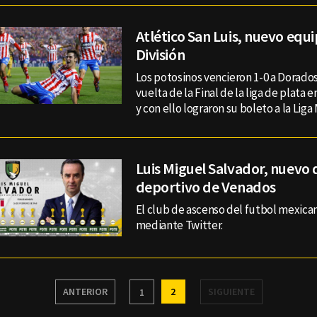
Atlético San Luis, nuevo equ
División
Los potosinos vencieron 1-0 a Dorados
vuelta de la Final de la liga de plata e
y con ello lograron su boleto a la Liga
Luis Miguel Salvador, nuevo 
deportivo de Venados
El club de ascenso del futbol mexicano
mediante Twitter.
ANTERIOR
2
SIGUIENTE
1