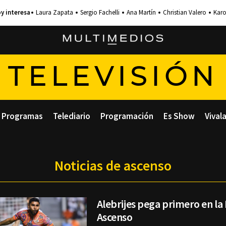
Laura Zapata
Sergio Fachelli
Ana Martín
Christian Valero
Karo
TELEVISIÓN
Programas
Telediario
Programación
Es Show
Vival
Noticias de ascenso
Alebrijes pega primero en la 
Ascenso