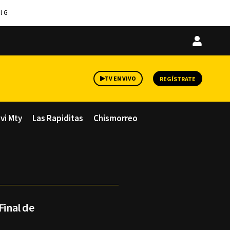
l G
Iniciar
sesión
TV EN VIVO
REGÍSTRATE
avi Mty
Las Rapiditas
Chismorreo
Final de