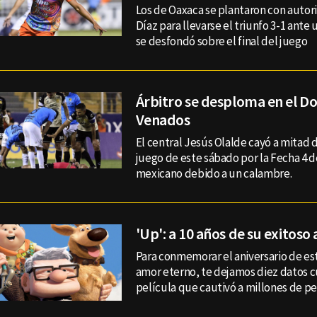
Los de Oaxaca se plantaron con autor
Díaz para llevarse el triunfo 3-1 ant
se desfondó sobre el final del juego
Árbitro se desploma en el D
Venados
El central Jesús Olalde cayó a mitad 
juego de este sábado por la Fecha 4 
mexicano debido a un calambre.
'Up': a 10 años de su exitoso
Para conmemorar el aniversario de es
amor eterno, te dejamos diez datos cu
película que cautivó a millones de pe