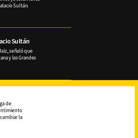
alacio Sultán.
acio Sultán
Maiz, señaló que
cana y las Grandes
reads
Subir
ega de
sentimiento
 cambiar la