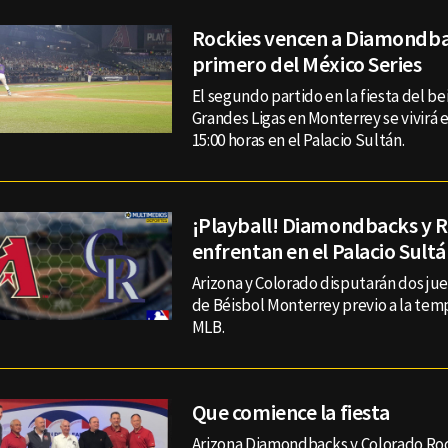
Rockies vencen a Diamondba
primero del México Series
El segundo partido en la fiesta del be
Grandes Ligas en Monterrey se vivirá 
15:00 horas en el Palacio Sultán.
¡Playball! Diamondbacks y R
enfrentan en el Palacio Sult
Arizona y Colorado disputarán dos jue
de Béisbol Monterrey previo a la tem
MLB.
Que comience la fiesta
Arizona Diamondbacks y Colorado Rock