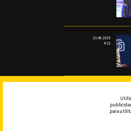
23.08.2018
4:22
TELEVISIÓN
Utili
publicidad
DERECHOS RESERVADOS © CANAL 6 2026
para utili
Prohibida la reproducción total o parcial, i
cualquier medio electrónico o magnético.