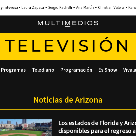
Laura Zapata
Sergio Fachelli
Ana Martín
Christian Valero
Karo
TELEVISIÓN
Programas
Telediario
Programación
Es Show
Vival
Noticias de Arizona
Los estados de Florida y Ari
disponibles para el regreso a