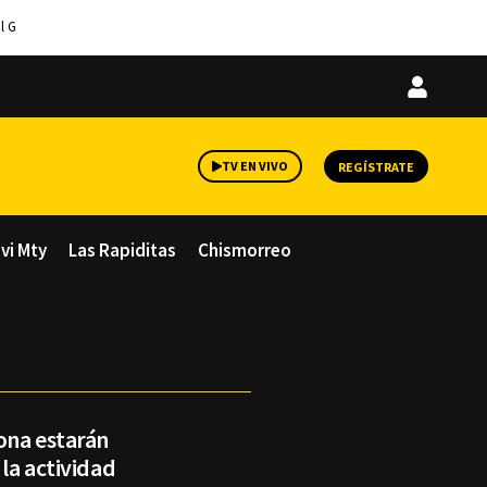
l G
Iniciar
sesión
TV EN VIVO
REGÍSTRATE
avi Mty
Las Rapiditas
Chismorreo
zona estarán
 la actividad