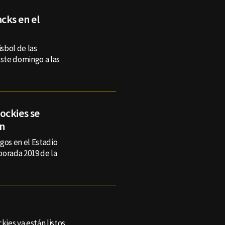
cks en el
isbol de las
este domingo a las
ockies se
án
gos en el Estadio
porada 2019 de la
ies ya están listos