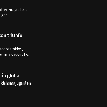
ofrecen ayudar a
ugar.
con triunfo
stados Unidos,
n un marcador 31-9.
ión global
 Oklahoma jugará en