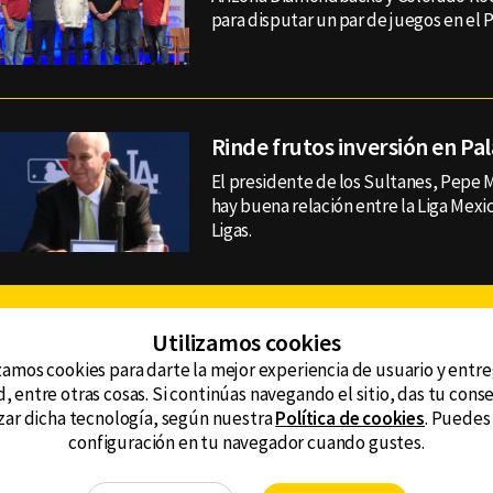
para disputar un par de juegos en el P
Rinde frutos inversión en Pal
El presidente de los Sultanes, Pepe 
hay buena relación entre la Liga Mexi
Ligas.
Facebook
Twitter
Youtube
Instagram
TikTok
Th
Utilizamos cookies
zamos cookies para darte la mejor experiencia de usuario y entr
, entre otras cosas. Si continúas navegando el sitio, das tu con
CONTACTO
tzar dicha tecnología, según nuestra
Política de cookies
. Puedes
AVISO DE PRIVACIDAD
ncluyendo
configuración en tu navegador cuando gustes.
AVISO LEGAL
DEFENSORÍA DE LAS AUDIENCIAS